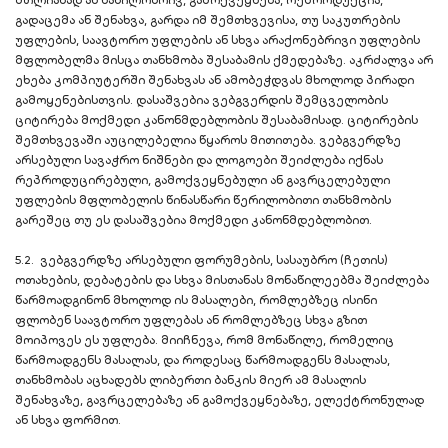
მთლიანად ან ნაწილობრივ, გამოქვეყნება, რეპროდუქცია,
გადაცემა ან შენახვა, გარდა იმ შემთხვევისა, თუ საკუთრების
უფლების, საავტორო უფლების ან სხვა არაქონებრივი უფლების
მფლობელმა მისცა თანხმობა შესაბამის ქმედებაზე. აკრძალვა არ
ეხება კომპიუტერში შენახვას ან ამობეჭდვას მხოლოდ პირადი
გამოყენებისთვის. დასაშვებია ვებგვერდის შემცველობის
ციტირება მოქმედი კანონმდებლობის შესაბამისად. ციტირების
შემთხვევაში აუცილებელია წყაროს მითითება. ვებგვერდზე
არსებული სავაჭრო ნიშნები და ლოგოები შეიძლება იქნას
რეპროდუცირებული, გამოქვეყნებული ან გავრცელებული
უფლების მფლობელის წინასწარი წერილობითი თანხმობის
გარეშეც თუ ეს დასაშვებია მოქმედი კანონმდებლობით.
5.2. ვებგვერდზე არსებული ფორუმების, სასაუბრო (ჩეთის)
ოთახების, დებატების და სხვა მისთანას მონაწილეებმა შეიძლება
წარმოადგინონ მხოლოდ ის მასალები, რომლებზეც ისინი
ფლობენ საავტორო უფლებას ან რომლებზეც სხვა გზით
მოიპოვეს ეს უფლება. მიიჩნევა, რომ მონაწილე, რომელიც
წარმოადგენს მასალას, და როდესაც წარმოადგენს მასალას,
თანხმობას აცხადებს ლიბერთი ბანკის მიერ ამ მასალის
შენახვაზე, გავრცელებაზე ან გამოქვეყნებაზე, ელექტრონულად
ან სხვა ფორმით.