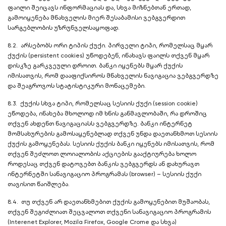
ფაილი შეიცავს ინფორმაციას და, სხვა მიზნებთან ერთად,
გამოიყენება მნახველის მიერ შესაბამისი ვებგვერდით
სარგებლობის უზრუნველსაყოფად.
8.2. არსებობს ორი ტიპის ქუქი. პირველი ტიპი, რომელსაც მყარ
ქუქის (persistent cookies) უწოდებენ, ინახავს ფაილს თქვენ მყარ
დისკზე გარკვეული დროით. ბანკი იყენებს მყარ ქუქის
იმისათვის, რომ დააფიქსიროს მნახველის ნავიგაცია ვებგვერდზე
და შეაგროვოს სტატისტიკური მონაცემები.
8.3. ქუქის სხვა ტიპი, რომელსაც სესიის ქუქი (session cookie)
ეწოდება, ინახება მხოლოდ იმ ხნის განმავლობაში, რა დროშიც
თქვენ ახდენთ ნავიგაციასს ვებგვერდზე. ბანკი ინტერნეტ
მომსახურების გამოსაყენებლად თქვენ უნდა დაეთანხმოთ სესიის
ქუქის გამოყენებას. სესიის ქუქის ბანკი იყენებს იმისათვის, რომ
თქვენ შეძლოთ ლოიალობის აქციების გააქტიურება ხოლო
როდესაც თქვენ დატოვებთ ბანკის ვებგვერდს ან დახურავთ
ინტერნეტში სანავიგაციო პროგრამას (browser) – სესიის ქუქი
თავისით წაიშლება.
8.4. თუ თქვენ არ დაეთანხმებით ქუქის გამოყენებით მუშაობას,
თქვენ შეგიძლიათ შეცვალოთ თქვენი სანავიგაციო პროგრამის
(Interenet Explorer, Mozila Firefox, Google Crome და სხვა)