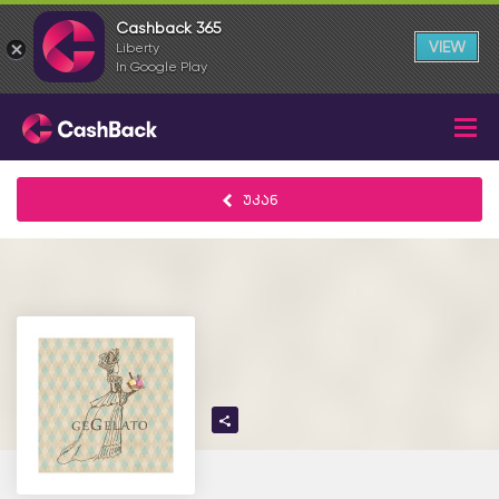
Cashback 365
VIEW
Liberty
In Google Play
უკან