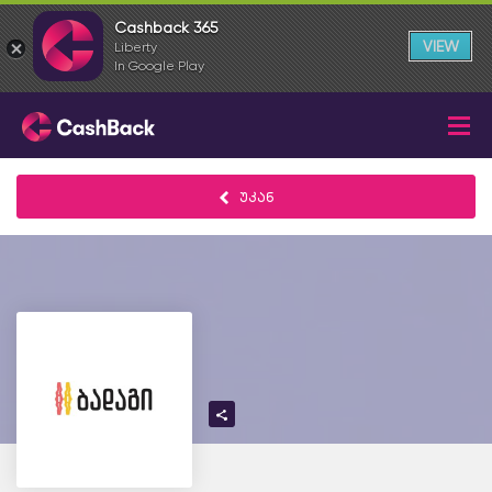
Cashback 365
VIEW
Liberty
In Google Play
უკან