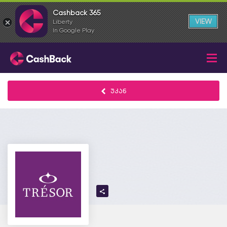
Cashback 365
VIEW
Liberty
In Google Play
უკან