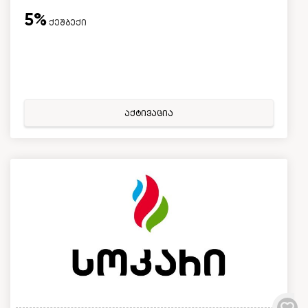
5%
ქეშბექი
აქტივაცია